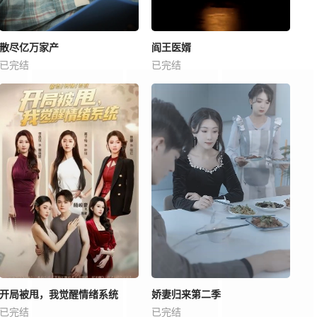
散尽亿万家产
阎王医婿
已完结
已完结
开局被甩，我觉醒情绪系统
娇妻归来第二季
已完结
已完结