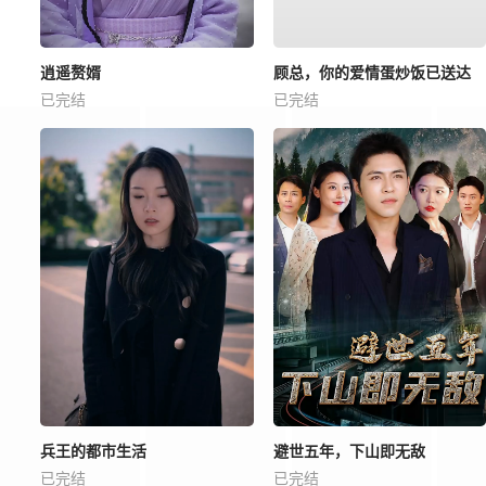
逍遥赘婿
顾总，你的爱情蛋炒饭已送达
已完结
已完结
兵王的都市生活
避世五年，下山即无敌
已完结
已完结