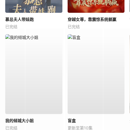
慕总夫人带娃跑
穿越女尊，靠震惊系统躺赢
已完结
已完结
我的倾城大小姐
盲盒
已完结
更新至第10集