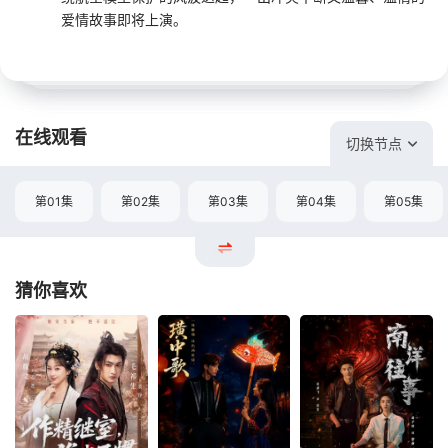
爱情故事即将上演。
在线观看
切换节点
第01集
第02集
第03集
第04集
第05集
猜你喜欢