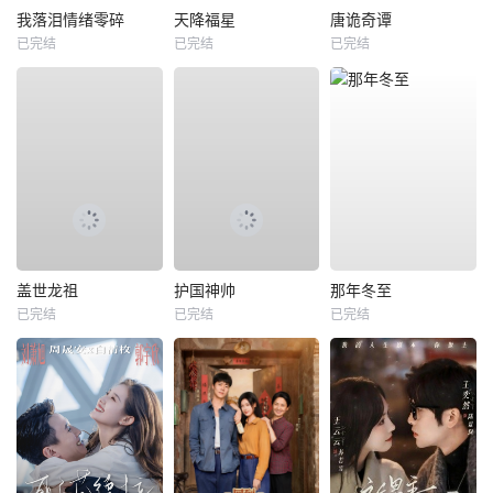
我落泪情绪零碎
天降福星
唐诡奇谭
已完结
已完结
已完结
盖世龙祖
护国神帅
那年冬至
已完结
已完结
已完结