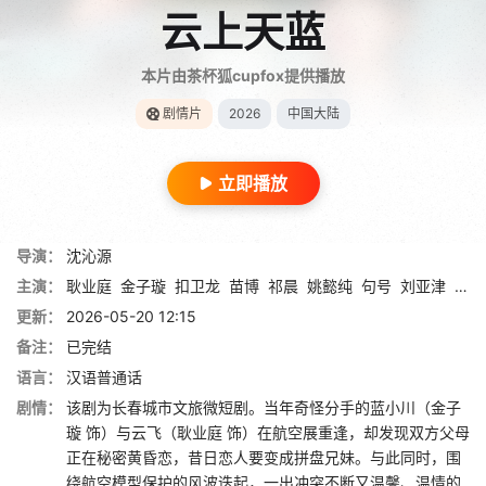
云上天蓝
本片由茶杯狐cupfox提供播放
剧情片
2026
中国大陆
立即播放
导演：
沈沁源
主演：
耿业庭
金子璇
扣卫龙
苗博
祁晨
姚懿纯
句号
刘亚津
姚尧
更新：
2026-05-20 12:15
备注：
已完结
语言：
汉语普通话
剧情：
该剧为长春城市文旅微短剧。当年奇怪分手的蓝小川（金子
璇 饰）与云飞（耿业庭 饰）在航空展重逢，却发现双方父母
正在秘密黄昏恋，昔日恋人要变成拼盘兄妹。与此同时，围
绕航空模型保护的风波迭起，一出冲突不断又温馨、温情的