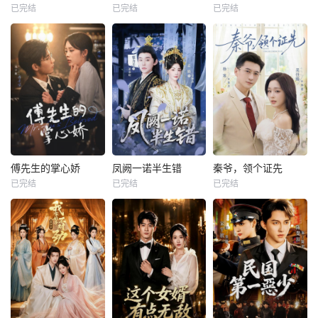
已完结
已完结
已完结
傅先生的掌心娇
凤阙一诺半生错
秦爷，领个证先
已完结
已完结
已完结