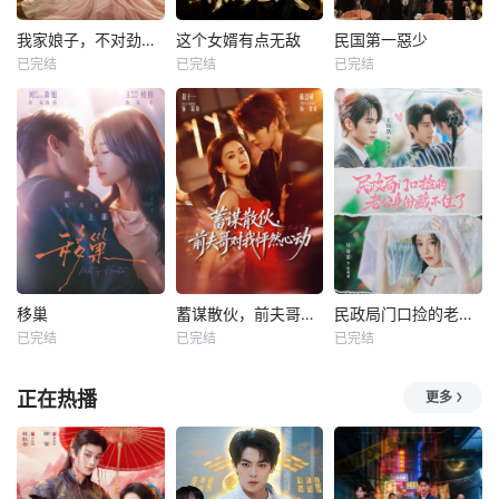
我家娘子，不对劲第四季
这个女婿有点无敌
民国第一惡少
已完结
已完结
已完结
移巢
蓄谋散伙，前夫哥对我怦然心动
民政局门口捡的老公身份藏不住了
已完结
已完结
已完结
正在热播
更多