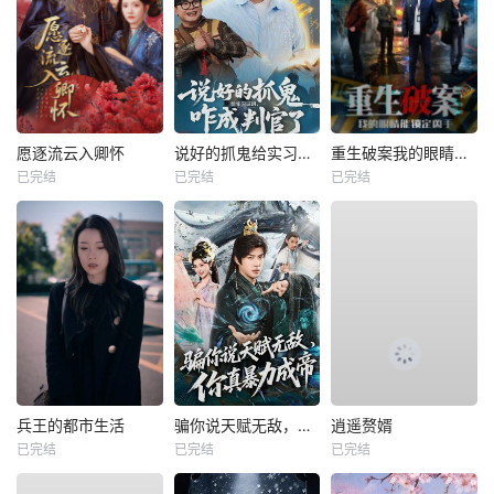
愿逐流云入卿怀
说好的抓鬼给实习证明，咋成判官了
重生破案我的眼睛能锁定凶手
已完结
已完结
已完结
兵王的都市生活
骗你说天赋无敌，你真暴力成帝
逍遥赘婿
已完结
已完结
已完结