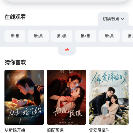
在线观看
切换节点
第1集
第2集
第3集
第4集
第5集
第
猜你喜欢
从新婚开始
般配预谋
偏爱降临时