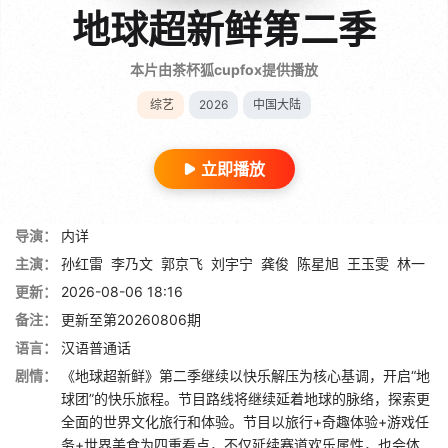
地球超新鲜第二季
本片由茶杯狐cupfox提供播放
综艺
2026
中国大陆
立即播放
导演：
内详
主演：
孙红雷
李乃文
郭京飞
刘宇宁
龚俊
陈星旭
王玉雯
林一
更新：
2026-08-06 18:16
备注：
更新至第20260806期
语言：
汉语普通话
剧情：
《地球超新鲜》第二季继续以快乐解压为核心基调，开启“地
球团”的快乐旅程。节目路线将继续延着地球的脉络，探索更
全面的世界文化旅行和体验。节目以旅行+奇趣体验+游戏任
务+世界美食为四重看点，不仅延续赛道欢乐属性，也会体