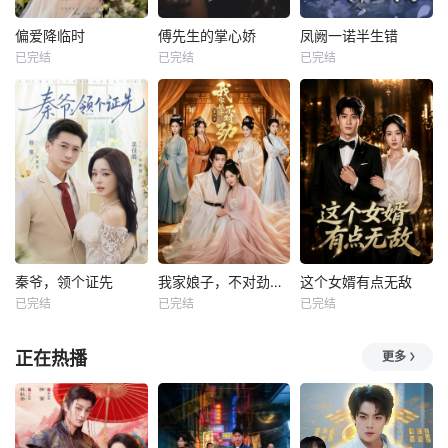
偏爱降临时
傅先生的掌心娇
凤阙一诺半生错
已完结
已完结
已完结
秦爷，领个证先
我家娘子，不对劲第四季
这个女婿有点无敌
已完结
已完结
已完结
正在热播
更多