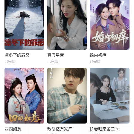
凛冬下的罪恶
真假皇帝
婚内初痒
已完结
已完结
已完结
四四如意
散尽亿万家产
娇妻归来第二季