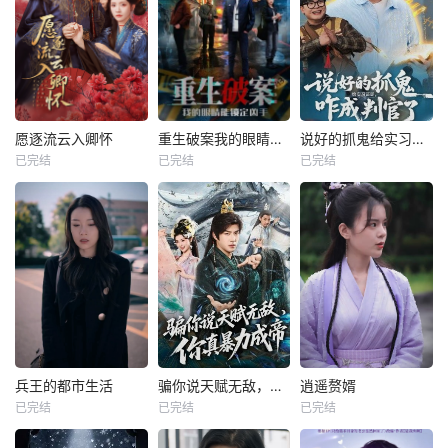
愿逐流云入卿怀
重生破案我的眼睛能锁定凶手
说好的抓鬼给实习证明，咋成判官了
已完结
已完结
已完结
兵王的都市生活
骗你说天赋无敌，你真暴力成帝
逍遥赘婿
已完结
已完结
已完结