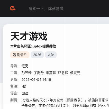
天才游戏
本片由茶杯狐cupfox提供播放
剧情片
2026
大陆
导演：
程亮
主演：
彭昱畅
丁禹兮
李蔓瑄
邓恩熙
侯雯元
更新：
2026-06-04 14:16
备注：
HD
语言：
国语
剧情：
穷途末路的天才少年刘全龙（彭昱畅 饰），被偏执富家公
全部备齐，在陈伦的精心打造下，刘全龙瞬间拥有顶配人生