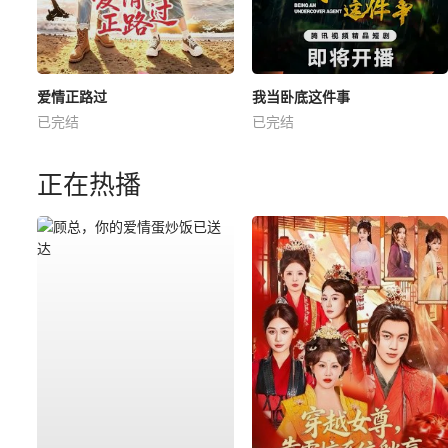
爱情正路过
我当卧底这件事
已完结
已完结
正在热播