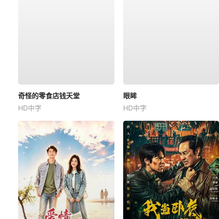
奇怪的零食店钱天堂
眼眸
HD中字
HD中字