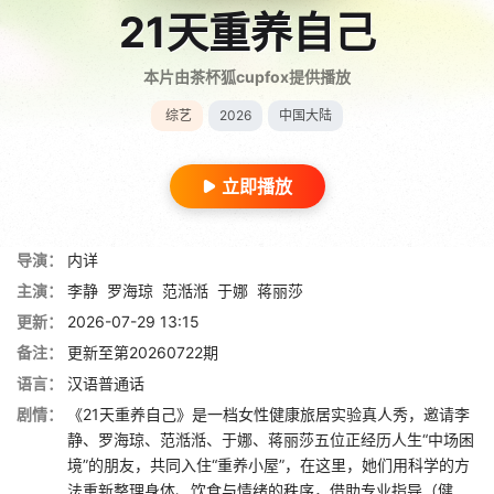
21天重养自己
本片由茶杯狐cupfox提供播放
综艺
2026
中国大陆
立即播放
导演：
内详
主演：
李静
罗海琼
范湉湉
于娜
蒋丽莎
更新：
2026-07-29 13:15
备注：
更新至第20260722期
语言：
汉语普通话
剧情：
《21天重养自己》是一档女性健康旅居实验真人秀，邀请李
静、罗海琼、范湉湉、于娜、蒋丽莎五位正经历人生“中场困
境”的朋友，共同入住“重养小屋”，在这里，她们用科学的方
法重新整理身体、饮食与情绪的秩序，借助专业指导（健