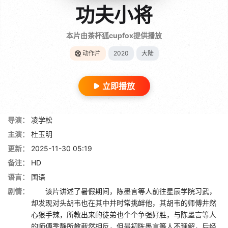
功夫小将
本片由茶杯狐cupfox提供播放
动作片
2020
大陆
立即播放
导演：
凌学松
主演：
杜玉明
更新：
2025-11-30 05:19
备注：
HD
语言：
国语
剧情：
该片讲述了暑假期间，陈墨言等人前往星辰学院习武，
却发现对头胡韦也在其中并时常挑衅他，其胡韦的师傅井然
心狠手辣，所教出来的徒弟也个个争强好胜，与陈墨言等人
的师傅季静所教截然相反，但最初陈墨言等人不理解，后经