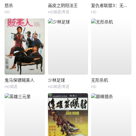
怒杀
画皮之阴阳法王
复仇者联盟3：无限战争
HD
HD国语|粤语
HD
鬼马保镖贼美人
少林足球
无形杀机
HD国语
HD国语|粤语
HD