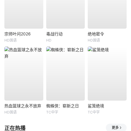
宗师叶问2026
毒战行动
绝地密令
HD国语
HD
HD国语
热血篮球之永不放弃
蜘蛛侠：崭新之日
鲨笼绝境
HD国语
TC中字
TC中字
正在热播
更多