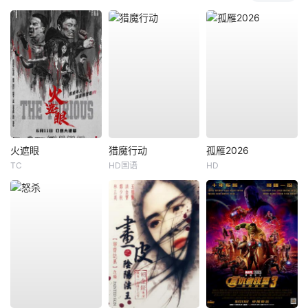
火遮眼
猎魔行动
孤雁2026
TC
HD国语
HD