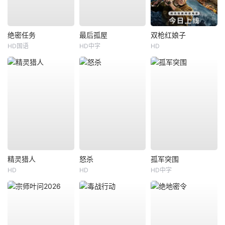
绝密任务
最后孤屋
双枪红娘子
HD国语
HD中字
HD
精灵猎人
怒杀
孤军突围
HD
HD
HD中字