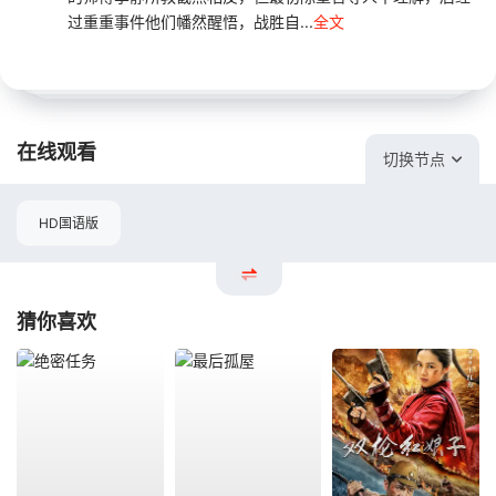
过重重事件他们幡然醒悟，战胜自...
全文
在线观看
切换节点
HD国语版
猜你喜欢