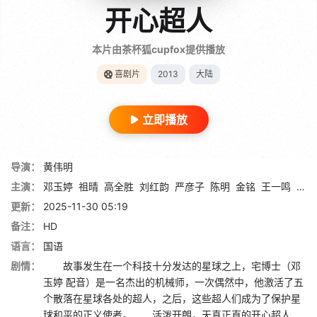
开心超人
本片由茶杯狐cupfox提供播放
喜剧片
2013
大陆
立即播放
导演：
黄伟明
主演：
邓玉婷
祖晴
高全胜
刘红韵
严彦子
陈明
金铭
王一鸣
杨洋
更新：
2025-11-30 05:19
备注：
HD
语言：
国语
剧情：
故事发生在一个科技十分发达的星球之上，宅博士（邓
玉婷 配音）是一名杰出的机械师，一次偶然中，他激活了五
个散落在星球各处的超人，之后，这些超人们成为了保护星
球和平的正义使者。 活泼开朗，天真正直的开心超人