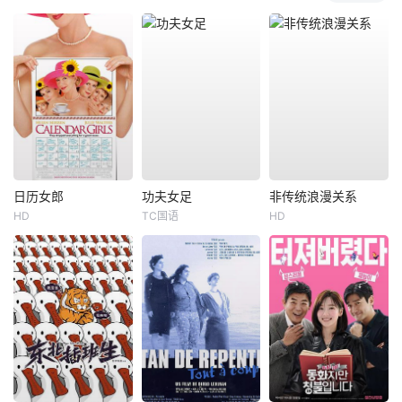
日历女郎
功夫女足
非传统浪漫关系
HD
TC国语
HD