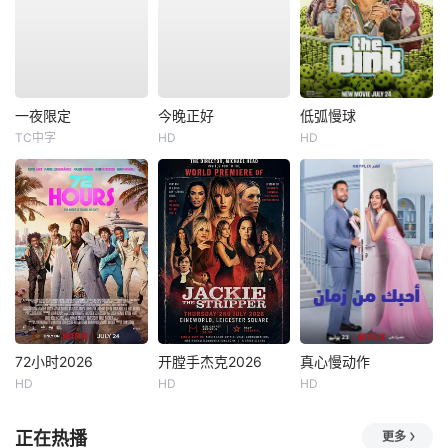
一夜限定
今晚正好
低弧慢球
TC中字
HD
HD
72小时2026
开膛手杰克2026
真心慢动作
HD
HD
HD
正在热播
更多