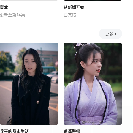
盲盒
从新婚开始
更新至第14集
已完结
更多
兵王的都市生活
逍遥赘婿