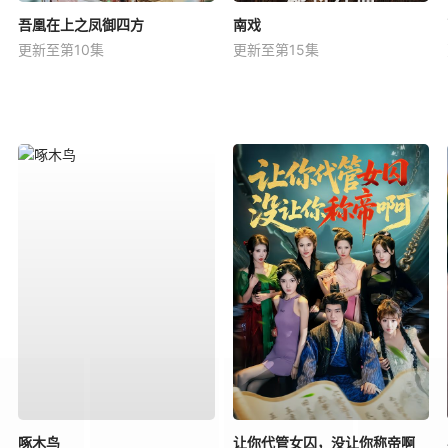
吾凰在上之凤御四方
南戏
更新至第10集
更新至第15集
啄木鸟
让你代管女囚，没让你称帝啊