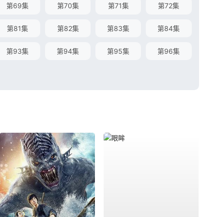
第69集
第70集
第71集
第72集
第81集
第82集
第83集
第84集
第93集
第94集
第95集
第96集