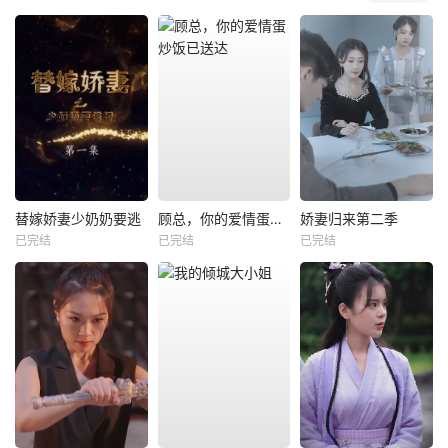
替嫁娇妻少奶奶要逃
顾总，你的爱情蛋炒饭已送达
娇妻归来第二季
已完结
已完结
已完结