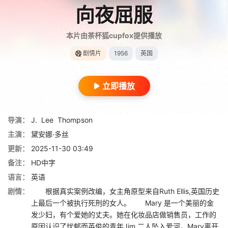
向夜屈服
本片由茶杯狐cupfox提供播放
剧情片
1956
英国
立即播放
导演：
J.
Lee
Thompson
主演：
黛安娜·多丝
更新：
2025-11-30 03:49
备注：
HD中字
语言：
英语
剧情：
根据真实案例改编，女主角原型来自Ruth Ellis,英国历史
上最后一个被执行死刑的女人。 Mary 是一个美丽的金
发少妇，有个爱她的丈夫。她在化妆品店做销售员，工作的
原因认识了忧郁而英俊的青年Jim,二人坠入爱河，Mary离开