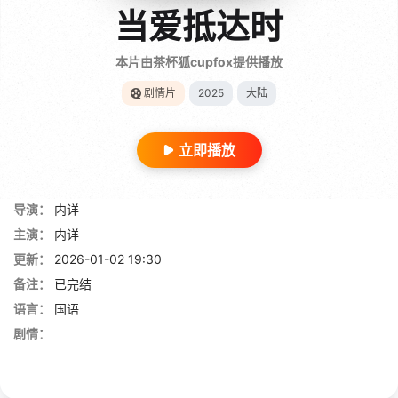
当爱抵达时
本片由茶杯狐cupfox提供播放
剧情片
2025
大陆
立即播放
导演：
内详
主演：
内详
更新：
2026-01-02 19:30
备注：
已完结
语言：
国语
剧情：