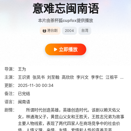
意难忘闽南语
本片由茶杯狐cupfox提供播放
港台剧
2004
台湾
立即播放
导演：
王为
主演：
王识贤
张凤书
刘至翰
高欣欣
李兴文
李李仁
江祖平
张琴
更新：
2025-11-30 00:34
备注：
已完结
语言：
闽南语
剧情：
所谓时代创造英雄，英雄创造时代。该剧以赖天佑父
女，林通海父子，黄昆山父女和王胜天，王胜志兄弟为故事
主要人物线索，表现了两代四家人在商场竞争中的社会价
值，人情义理，亲情，友情，爱情和人性的真善丑恶......