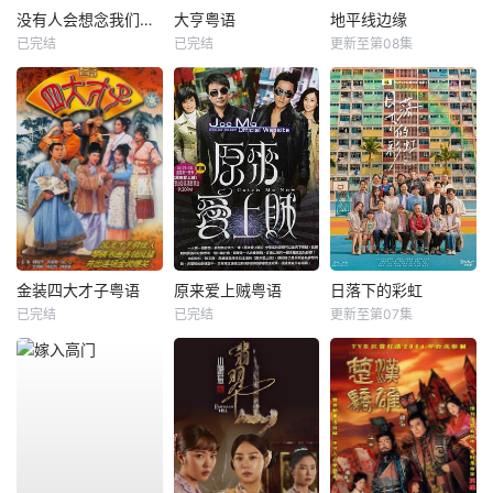
没有人会想念我们第二季
大亨粤语
地平线边缘
已完结
已完结
更新至第08集
金装四大才子粤语
原来爱上贼粤语
日落下的彩虹
已完结
已完结
更新至第07集