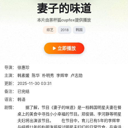
妻子的味道
本片由茶杯狐cupfox提供播放
综艺
2018
韩国
立即播放
导演：
徐惠珍
主演：
韩素媛
陈华
朴明秀
李辉宰
卢志勋
更新：
2025-11-30 03:31
备注：
已完结
语言：
韩语
剧情：
据了解，节目《妻子的味道》是一档韩国明星夫妻在餐
桌上的美食中寻找小小幸福的节目。郑俊镐、李河静等明星
夫妇将出演该节目。 在节目中，育儿已有5年的李辉宰
与结婚11年的朴明洙将探讨明星夫妇们的日常饮食。在电话