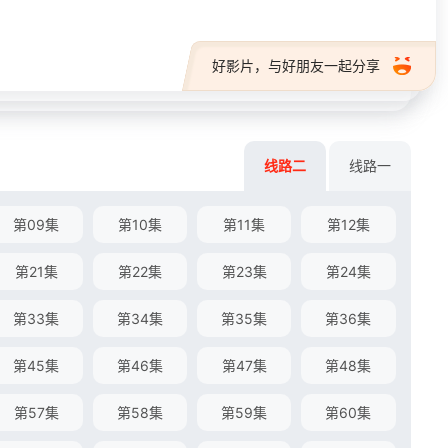
好影片，与好朋友一起分享
线路二
线路一
第09集
第10集
第11集
第12集
第21集
第22集
第23集
第24集
第33集
第34集
第35集
第36集
第45集
第46集
第47集
第48集
第57集
第58集
第59集
第60集