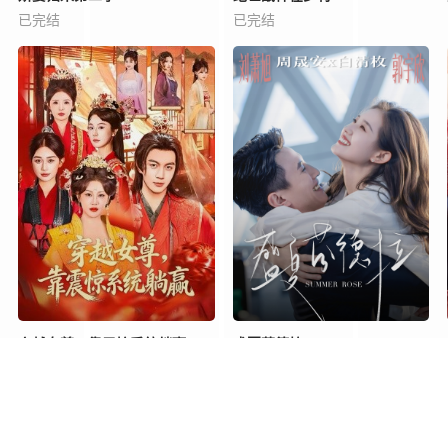
已完结
已完结
穿越女尊，靠震惊系统躺赢
盛夏芬德拉
已完结
已完结
影视资源上传、存储服务。