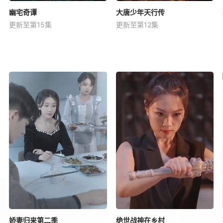
幽宅奇谭
大唐少年天行传
更新至第15集
更新至第12集
娇妻归来第二季
绝世战神在乡村