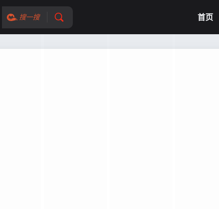
首页
搜一搜