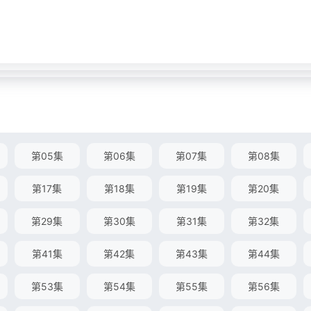
第05集
第06集
第07集
第08集
第17集
第18集
第19集
第20集
第29集
第30集
第31集
第32集
第41集
第42集
第43集
第44集
第53集
第54集
第55集
第56集