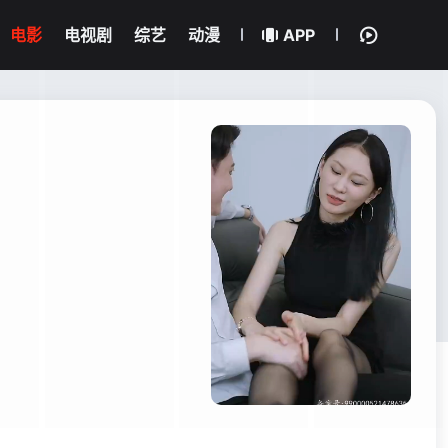
电影
电视剧
综艺
动漫
APP