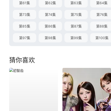
第61集
第62集
第63集
第64集
第73集
第74集
第75集
第76集
第85集
第86集
第87集
第88集
第97集
第98集
第99集
第100集
猜你喜欢