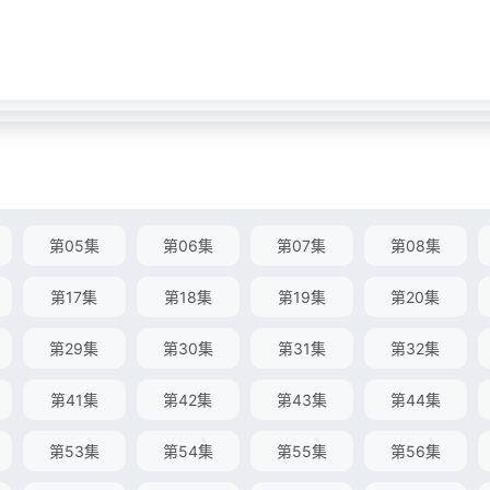
第05集
第06集
第07集
第08集
第17集
第18集
第19集
第20集
第29集
第30集
第31集
第32集
第41集
第42集
第43集
第44集
第53集
第54集
第55集
第56集