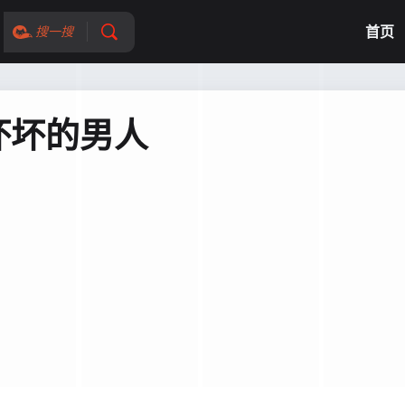
首页
搜一搜
坏坏的男人