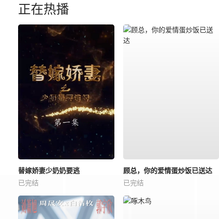
正在热播
替嫁娇妻少奶奶要逃
顾总，你的爱情蛋炒饭已送达
已完结
已完结