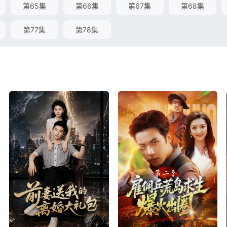
第65集
第66集
第67集
第68集
第77集
第78集