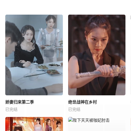
娇妻归来第二季
绝世战神在乡村
已完结
已完结