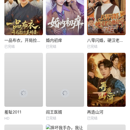
一品布衣，开局捡个美娇妻
婚内初痒
八零闪婚，硬汉老公他超爱
已完结
已完结
已完结
羞耻2011
阎王医婿
再造山河
HD
已完结
已完结