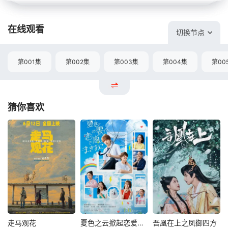
在线观看
切换节点
第001集
第002集
第003集
第004集
第00
猜你喜欢
走马观花
夏色之云掀起恋爱与风暴
吾凰在上之凤御四方