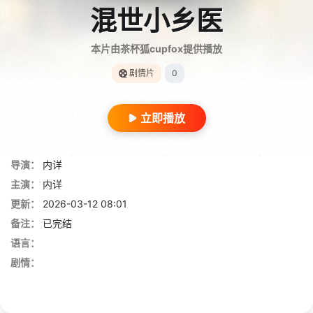
混世小乡医
本片由茶杯狐cupfox提供播放
剧情片
0
立即播放
导演：
内详
主演：
内详
更新：
2026-03-12 08:01
备注：
已完结
语言：
剧情：