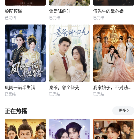
般配预谋
偏爱降临时
傅先生的掌心娇
已完结
已完结
已完结
凤阙一诺半生错
秦爷，领个证先
我家娘子，不对劲第四季
已完结
已完结
已完结
正在热播
更多