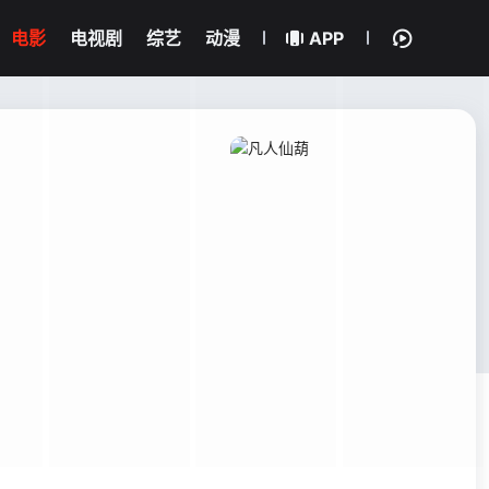
电影
电视剧
综艺
动漫
APP