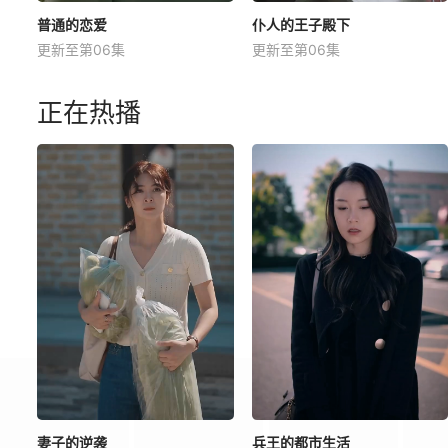
普通的恋爱
仆人的王子殿下
更新至第06集
更新至第06集
正在热播
妻子的逆袭
兵王的都市生活