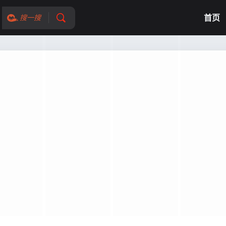
首页
搜一搜