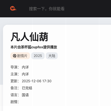
凡人仙葫
本片由茶杯狐cupfox提供播放
剧情片
2025
大陆
导演：
内详
主演：
内详
更新：
2025-12-06 17:30
备注：
已完结
语言：
国语
剧情：