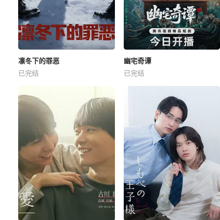
凛冬下的罪恶
幽宅奇谭
已完结
已完结