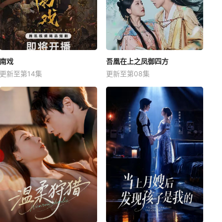
南戏
吾凰在上之凤御四方
更新至第14集
更新至第08集