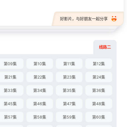
好影片，与好朋友一起分享
线路二
第09集
第10集
第11集
第12集
第21集
第22集
第23集
第24集
第33集
第34集
第35集
第36集
第45集
第46集
第47集
第48集
第57集
第58集
第59集
第60集