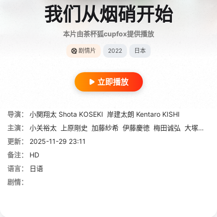
我们从烟硝开始
本片由茶杯狐cupfox提供播放
剧情片
2022
日本
立即播放
导演：
小関翔太 Shota KOSEKI
岸建太朗 Kentaro KISHI
主演：
小关裕太
上原剛史
加藤紗希
伊藤慶徳
梅田诚弘
大塚ヒロタ
更新：
2025-11-29 23:11
备注：
HD
语言：
日语
剧情：