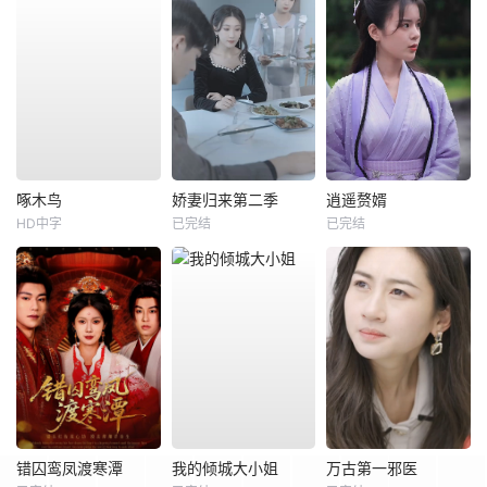
啄木鸟
娇妻归来第二季
逍遥赘婿
HD中字
已完结
已完结
错囚鸾凤渡寒潭
我的倾城大小姐
万古第一邪医