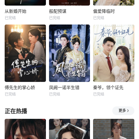
从新婚开始
般配预谋
偏爱降临时
已完结
已完结
已完结
傅先生的掌心娇
凤阙一诺半生错
秦爷，领个证先
已完结
已完结
已完结
正在热播
更多