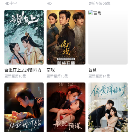
HD中字
HD
更新至第05集
吾凰在上之凤御四方
南戏
盲盒
更新至第10集
更新至第15集
更新至第14集