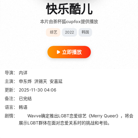
快乐酷儿
本片由茶杯狐cupfox提供播放
综艺
2022
韩国
立即播放
导演：
内详
主演：
申东烨
洪锡天
安喜延
更新：
2025-11-30 04:06
备注：
已完结
语言：
韩语
剧情：
Wavve确定推出LGBT恋爱综艺《Merry Queer》，将会
展示LGBT群体在面对恋爱关系时的挑战和考验。