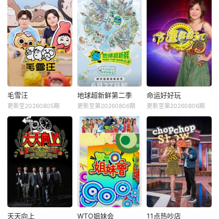
毛雪汪
地球超新鲜第二季
命运好好玩
更新至20260805期
更新至第20260806期
更新至第20260806期
天天向上
WTO姐妹会
11点热吵店