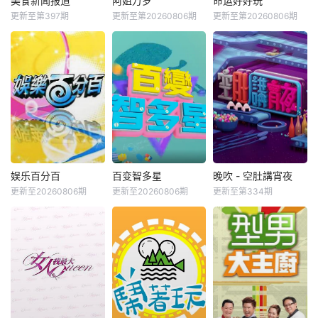
美食新闻报道
阿姐万岁
命运好好玩
更新至第397期
更新至第20260806期
更新至第20260806期
娱乐百分百
百变智多星
晚吹 - 空肚講宵夜
更新至20260806期
更新至20260806期
更新至第334期