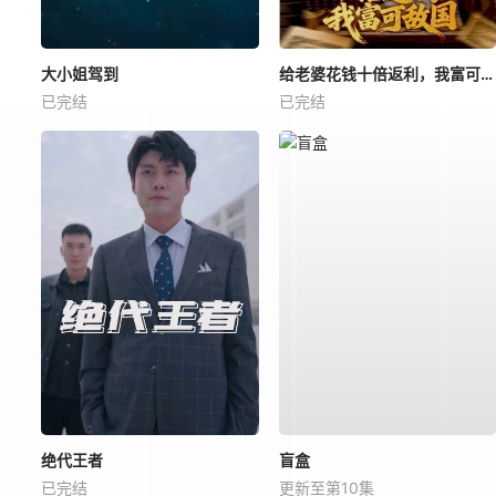
大小姐驾到
给老婆花钱十倍返利，我富可敌国
已完结
已完结
绝代王者
盲盒
已完结
更新至第10集