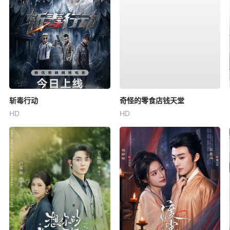
斩毒行动
奇怪的零食店钱天堂
HD
HD