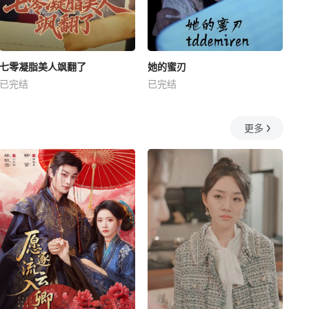
七零凝脂美人飒翻了
她的蜜刃
已完结
已完结
更多