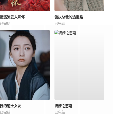
愿逐流云入卿怀
偏执总裁的追妻路
已完结
已完结
我的道士女友
贤婿之憨婿
已完结
已完结