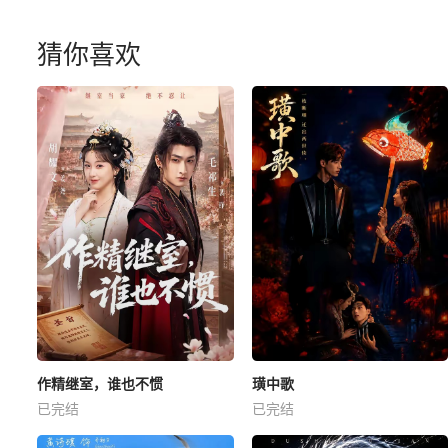
猜你喜欢
作精继室，谁也不惯
璜中歌
已完结
已完结