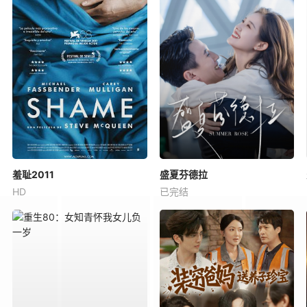
羞耻2011
盛夏芬德拉
HD
已完结