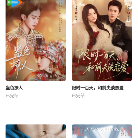
蛊色撩人
限时一百天，和前夫谈恋爱
已完结
已完结