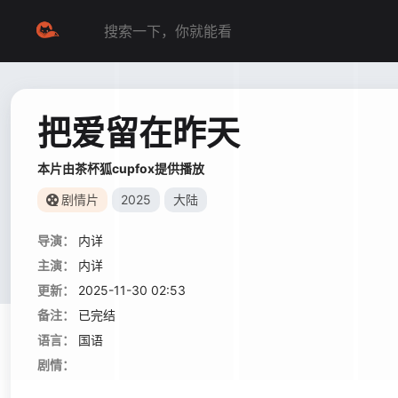
把爱留在昨天
本片由茶杯狐cupfox提供播放
剧情片
2025
大陆
导演：
内详
主演：
内详
更新：
2025-11-30 02:53
备注：
已完结
语言：
国语
剧情：