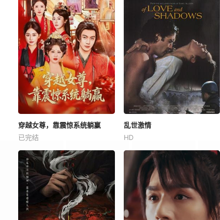
穿越女尊，靠震惊系统躺赢
乱世激情
已完结
HD