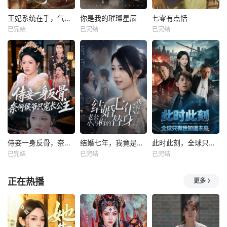
王妃系统在手，气的王爷发抖
你是我的璀璨星辰
七零有点恬
已完结
已完结
已完结
侍妾一身反骨，奈何侯爷只宠长公主
结婚七年，我竟是老公小青梅的替身
此时此刻，全球只有我知道未来
已完结
已完结
已完结
正在热播
更多