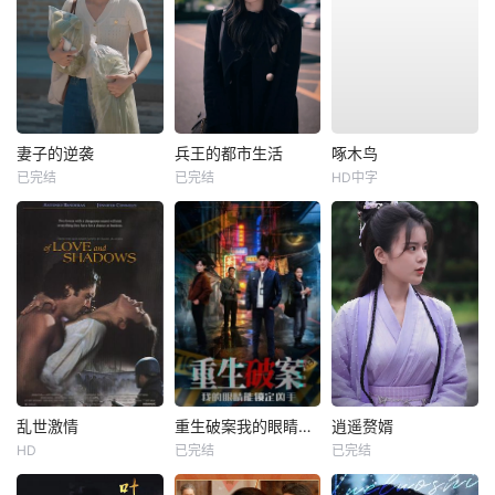
妻子的逆袭
兵王的都市生活
啄木鸟
已完结
已完结
HD中字
乱世激情
重生破案我的眼睛能锁定凶手
逍遥赘婿
HD
已完结
已完结