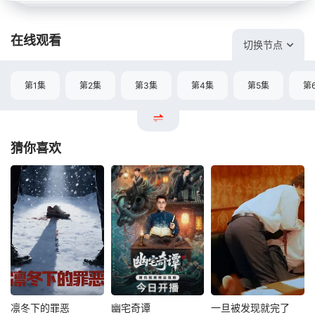
在线观看
切换节点
第1集
第2集
第3集
第4集
第5集
第
猜你喜欢
凛冬下的罪恶
幽宅奇谭
一旦被发现就完了