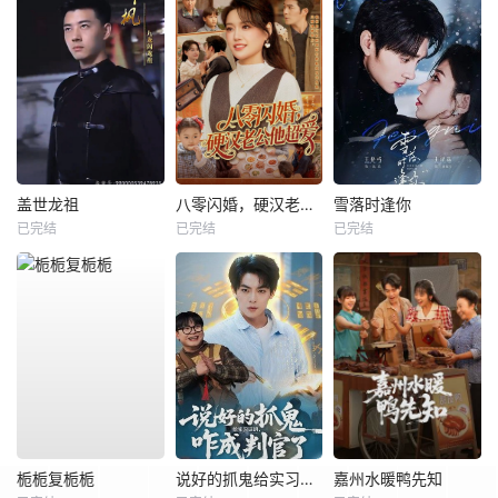
盖世龙祖
八零闪婚，硬汉老公他超爱
雪落时逢你
已完结
已完结
已完结
栀栀复栀栀
说好的抓鬼给实习证明，咋成判官了
嘉州水暖鸭先知