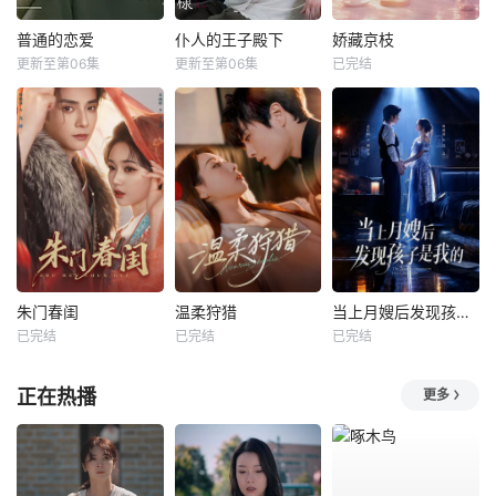
普通的恋爱
仆人的王子殿下
娇藏京枝
更新至第06集
更新至第06集
已完结
朱门春闺
温柔狩猎
当上月嫂后发现孩子是我的
已完结
已完结
已完结
正在热播
更多