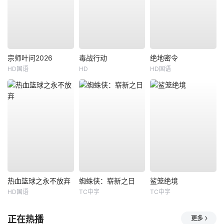
宗师叶问2026
毒战行动
绝地密令
HD国语
HD
HD国语
热血篮球之永不放弃
蜘蛛侠：崭新之日
鲨笼绝境
HD国语
TC中字
TC中字
正在热播
更多