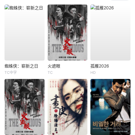
蜘蛛侠：崭新之日
火遮眼
孤雁2026
TC中字
TC
HD