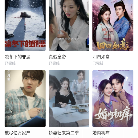
凛冬下的罪恶
真假皇帝
四四如意
已完结
已完结
已完结
散尽亿万家产
娇妻归来第二季
婚内初痒