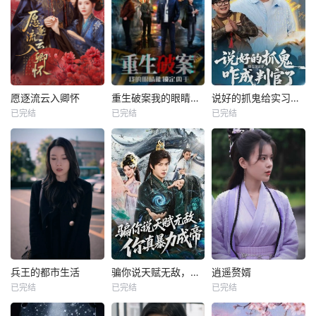
愿逐流云入卿怀
重生破案我的眼睛能锁定凶手
说好的抓鬼给实习证明，咋成判官了
已完结
已完结
已完结
兵王的都市生活
骗你说天赋无敌，你真暴力成帝
逍遥赘婿
已完结
已完结
已完结