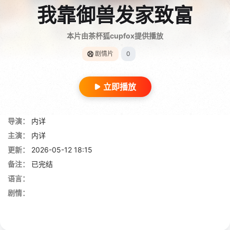
我靠御兽发家致富
本片由茶杯狐cupfox提供播放
剧情片
0
立即播放
导演：
内详
主演：
内详
更新：
2026-05-12 18:15
备注：
已完结
语言：
剧情：