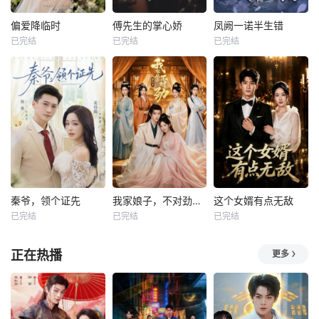
偏爱降临时
傅先生的掌心娇
凤阙一诺半生错
已完结
已完结
已完结
秦爷，领个证先
我家娘子，不对劲第四季
这个女婿有点无敌
已完结
已完结
已完结
正在热播
更多