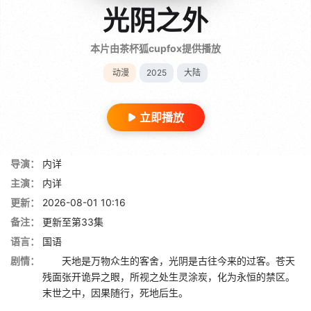
光阴之外
本片由茶杯狐cupfox提供播放
动漫
2025
大陆
立即播放
导演：
内详
主演：
内详
更新：
2026-08-01 10:16
备注：
更新至第33集
语言：
国语
剧情：
天地是万物众生的客舍，光阴是古往今来的过客。苍天
残面张开诡异之眼，所视之处生灵涂炭，化为永恒的禁区。
末世之中，因果随行，死地后生。