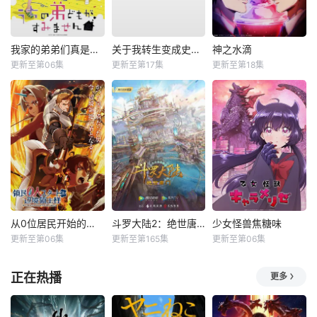
我家的弟弟们真是让您费心了
关于我转生变成史莱姆这档事第四季
神之水滴
更新至第06集
更新至第17集
更新至第18集
从0位居民开始的边境领主大人
斗罗大陆2：绝世唐门
少女怪兽焦糖味
更新至第06集
更新至第165集
更新至第06集
正在热播
更多