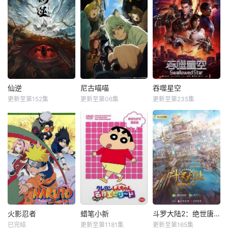
仙逆
尼古喵喵
吞噬星空
更新至第152集
更新至第06集
更新至第235集
火影忍者
蜡笔小新
斗罗大陆2：绝世唐门
已完结
更新至第1181集
更新至第165集