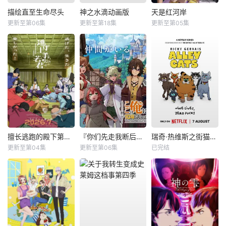
描绘直至生命尽头
神之水滴动画版
天是红河岸
更新至第06集
更新至第18集
更新至第05集
擅长逃跑的殿下第二季
『你们先走我断后』，于是10年后我成为了传说
瑞奇·热维斯之街猫一族
更新至第04集
更新至第06集
已完结