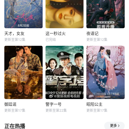
天才，女友
这一秒过火
夜语记
更新至第12集
已完结
更新至第12集
御廷谣
警字一号
昭阳公主
更新至第17集
更新至第22集
更新至第17集
正在热播
更多