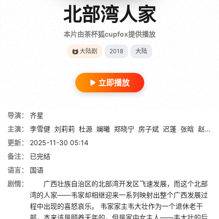
北部湾人家
本片由茶杯狐cupfox提供播放
大陆剧
2018
大陆
立即播放
导演：
齐星
主演：
李雪健
刘莉莉
杜源
斓曦
郑晓宁
房子斌
迟蓬
张晗
赵麒
更新：
2025-11-30 05:14
备注：
已完结
语言：
国语
剧情：
广西壮族自治区的北部湾开发区飞速发展，而这个北部
湾的人家——韦家却相继迎来一系列映射出整个广西发展过
程中出现的喜怒哀乐。 韦家家主韦大壮作为一个退休老干
部，本来该是颐养天年的，但是家中女主人——韦大壮的后