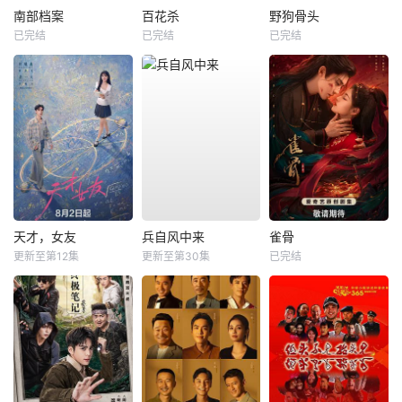
南部档案
百花杀
野狗骨头
已完结
已完结
已完结
天才，女友
兵自风中来
雀骨
更新至第12集
更新至第30集
已完结