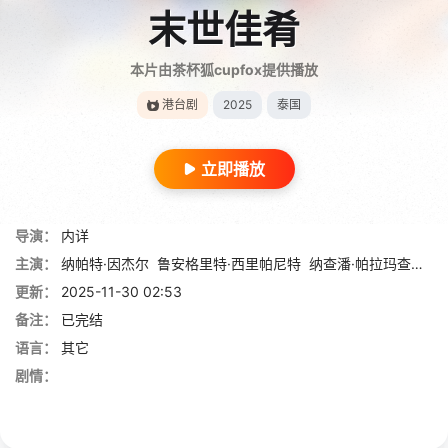
末世佳肴
本片由茶杯狐cupfox提供播放
港台剧
2025
泰国
立即播放
导演：
内详
主演：
纳帕特·因杰尔
鲁安格里特·西里帕尼特
纳查潘·帕拉玛查伦罗
更新：
2025-11-30 02:53
备注：
已完结
语言：
其它
剧情：