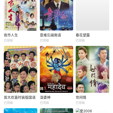
夜市人生
意难忘闽南语
春花望露
已完结
已完结
已完结
皆大欢喜时装版国语
湿婆神
世间情
已完结
已完结
已完结