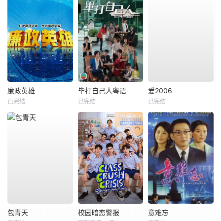
廉政英雄
毕打自己人粤语
爱2006
已完结
已完结
已完结
包青天
校园暗恋警报
意难忘