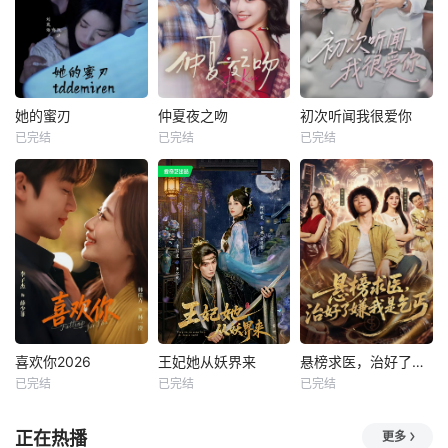
她的蜜刃
仲夏夜之吻
初次听闻我很爱你
已完结
已完结
已完结
喜欢你2026
王妃她从妖界来
悬榜求医，治好了嫌我是乞丐
已完结
已完结
已完结
正在热播
更多