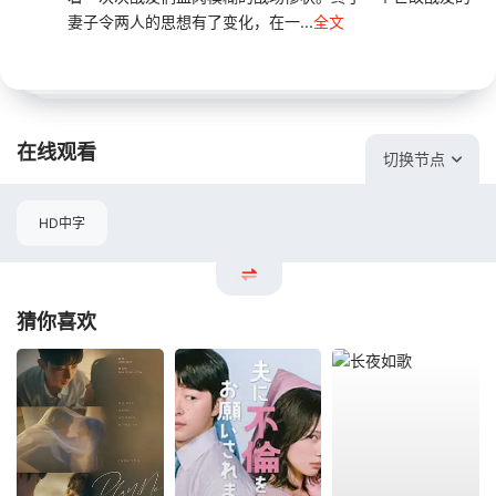
妻子令两人的思想有了变化，在一...
全文
在线观看
切换节点
HD中字
猜你喜欢