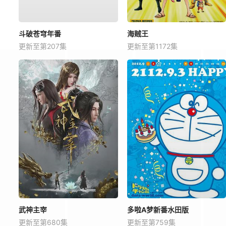
斗破苍穹年番
海贼王
更新至第207集
更新至第1172集
武神主宰
多啦A梦新番水田版
更新至第680集
更新至第759集