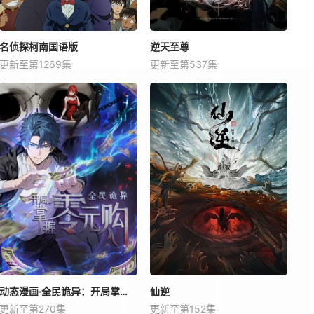
名侦探柯南国语版
逆天至尊
更新至第1269集
更新至第537集
动态漫画·全民诡异：开局掌握零元购
仙逆
更新至第270集
更新至第152集