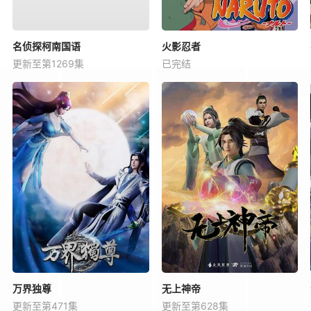
名侦探柯南国语
火影忍者
更新至第1269集
已完结
万界独尊
无上神帝
更新至第471集
更新至第628集