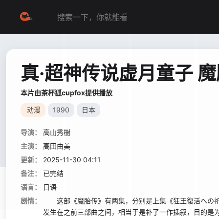
真·超神传说虚月童子 
本片由茶杯狐cupfox提供播放
动漫
1990
日本
导演：
高山秀樹
主演：
高田由美
更新：
2025-11-30 04:11
备注：
已完结
语言：
日语
剧情：
这部《魔胎传》有两集，分别是上集《狂王復活への祈り
发生在之前三部曲之间，相当于是补了一作插叙，目的是为创