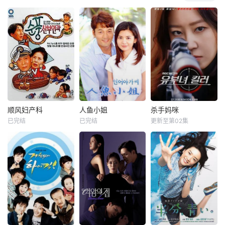
顺风妇产科
人鱼小姐
杀手妈咪
已完结
已完结
更新至第02集