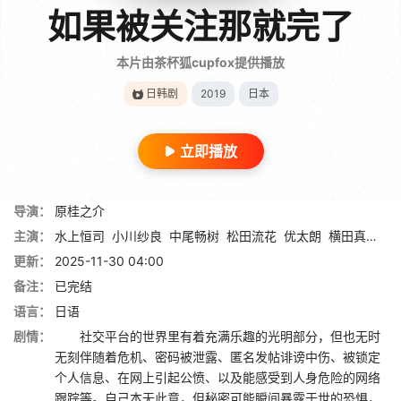
如果被关注那就完了
本片由茶杯狐cupfox提供播放
日韩剧
2019
日本
立即播放
导演：
原桂之介
主演：
水上恒司
小川纱良
中尾畅树
松田流花
优太朗
横田真悠
堺
更新：
2025-11-30 04:00
备注：
已完结
语言：
日语
剧情：
社交平台的世界里有着充满乐趣的光明部分，但也无时
无刻伴随着危机、密码被泄露、匿名发帖诽谤中伤、被锁定
个人信息、在网上引起公愤、以及能感受到人身危险的网络
跟踪等。自己本无此意，但秘密可能瞬间暴露于世的恐惧，