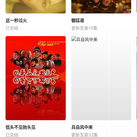
这一秒过火
御廷谣
已完结
更新至第19集
低头不见抬头见
兵自风中来
已完结
更新至第32集