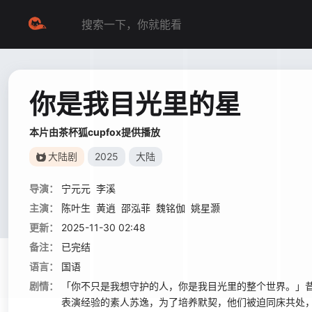
你是我目光里的星
本片由茶杯狐cupfox提供播放
大陆剧
2025
大陆
导演：
宁元元
李溪
主演：
陈叶生
黄逍
邵泓菲
魏铭伽
姚星灏
更新：
2025-11-30 02:48
备注：
已完结
语言：
国语
剧情：
「你不只是我想守护的人，你是我目光里的整个世界。」
表演经验的素人苏逸，为了培养默契，他们被迫同床共处，擦