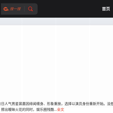
首页
搜一搜
昔日人气男星裴嘉因绯闻缠身、形象重挫，选择以演员身份重新开始。没
出暧昧火花的同时，娱乐圈残酷...
全文